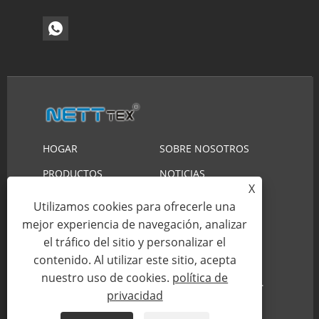
HOGAR
SOBRE NOSOTROS
PRODUCTOS
NOTICIAS
X
DESCARGAR
ENVIAR CONSULTA
Utilizamos cookies para ofrecerle una
CONTÁCTENOS
mejor experiencia de navegación, analizar
el tráfico del sitio y personalizar el
contenido. Al utilizar este sitio, acepta
Copyright © 2023 Suzhou Nett New Material
nuestro uso de cookies.
política de
Technology Co., Ltd. Reservados todos los derechos.
privacidad
Links
Sitemap
RSS
XML