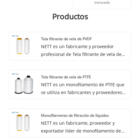
trenzado
Productos
Tela filtrante de vela de PVDF
NETT es un fabricante y proveedor
profesional de Tela filtrante de vela de
PVDF en China. Si está buscando el mejor
multifilamento de PVDF a bajo precio,
Tela filtrante de vela de PTFE
¡consúltenos ahora!
NETT es un monofilamento de PTFE que
se utiliza en fabricantes y proveedores
de telas filtrantes de velas en China que
pueden vender al por mayor La tela
Monofilamento de filtración de líquidos
filtrante de velas de PTFE se utiliza en
NETT es un fabricante, proveedor y
telas filtrantes de velas. Podemos
exportador líder de monofilamento de
brindarle un servicio profesional y un
filtración de líquidos en China. Siguiendo
mejor precio. Si está interesado en el