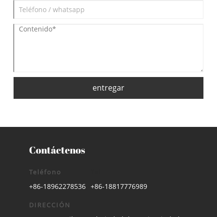
entregar
Contáctenos
Teléfono
Tel
+86-18962278536
+86-18817776989
DIRECCIÓN