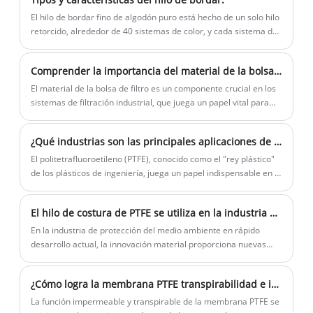
de PTFE. Ofrecemos un diseño único,
El hilo de bordar fino de algodón puro está hecho de un solo hilo
rendimiento práctico y precios
retorcido, alrededor de 40 sistemas de color, y cada sistema de
color, desde claro a profundo, tiene alrededor de 6 a 9 niveles
competitivos en nuestros filtros de PTFE.
de color. Se puede utilizar en hebras.
Podemos ofrecer muestras sin costo
Comprender la importancia del material de la bolsa de filtro en la filtración industrial
alguno.
El material de la bolsa de filtro es un componente crucial en los
sistemas de filtración industrial, que juega un papel vital para
garantizar la eficiencia y la efectividad del proceso de filtración.
Con una amplia gama de materiales disponibles, la selección del
¿Qué industrias son las principales aplicaciones de PTFE?
material de la bolsa de filtro derecho es esencial para lograr un
rendimiento de filtración óptimo en varios entornos industriales.
El politetrafluoroetileno (PTFE), conocido como el "rey plástico"
de los plásticos de ingeniería, juega un papel indispensable en la
industria moderna con sus propiedades únicas. Desde
dispositivos aeroespaciales hasta médicos, desde equipos
El hilo de costura de PTFE se utiliza en la industria de protección del medio ambiente
químicos hasta comunicación electrónica, la aplicación de PTFE
casi ha penetrado en varios campos de la industria moderna.
En la industria de protección del medio ambiente en rápido
desarrollo actual, la innovación material proporciona nuevas
soluciones para la protección del medio ambiente. El hilo de
costura PTFE, un material industrial aparentemente ordinario,
¿Cómo logra la membrana PTFE transpirabilidad e impermeabilidad?
está desempeñando un papel único en el campo de la
protección del medio ambiente. Desde la filtración de gases de
La función impermeable y transpirable de la membrana PTFE se