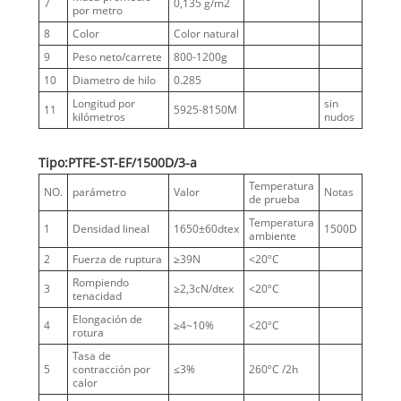
7
0,135 g/m2
por metro
8
Color
Color natural
9
Peso neto/carrete
800-1200g
10
Diametro de hilo
0.285
Longitud por
sin
11
5925-8150M
kilómetros
nudos
Tipo:PTFE-ST-EF/1500D/3-a
Temperatura
NO.
parámetro
Valor
Notas
de prueba
Temperatura
1
Densidad lineal
1650±60dtex
1500D
ambiente
2
Fuerza de ruptura
≥39N
<20ºC
Rompiendo
3
≥2,3cN/dtex
<20ºC
tenacidad
Elongación de
4
≥4~10%
<20ºC
rotura
Tasa de
5
contracción por
≤3%
260ºC /2h
calor