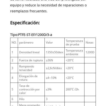
equipo y reduce la necesidad de reparaciones o
reemplazos frecuentes.
Especificación:
Tipo:PTFE-ST-EF/1200D/3-a
Temperatura
NO.
parámetro
Valor
Notas
de prueba
Temperatura
1
Densidad lineal
1350±50dtex
1200D
ambiente
2
Fuerza de ruptura
≥36N
<20ºC
Rompiendo
3
≥2,6cN/dtex
<20ºC
tenacidad
Elongación de
4
≥4~10%
<20ºC
rotura
Tasa de
5
contracción por
≤3%
260ºC /2h
calor
6
Hilo
3
Masa promedio