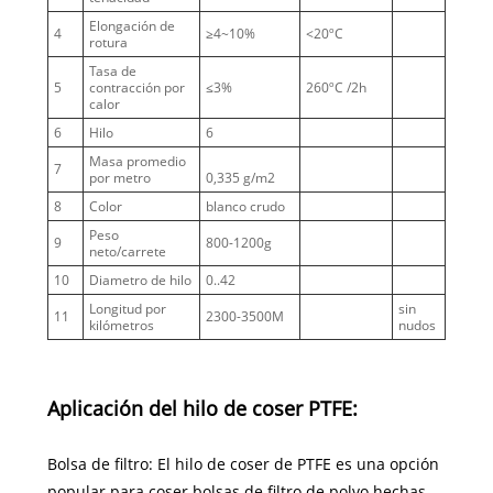
Elongación de
4
≥4~10%
<20ºC
rotura
Tasa de
5
contracción por
≤3%
260ºC /2h
calor
6
Hilo
6
Masa promedio
7
por metro
0,335 g/m2
8
Color
blanco crudo
Peso
9
800-1200g
neto/carrete
10
Diametro de hilo
0..42
Longitud por
sin
11
2300-3500M
kilómetros
nudos
Aplicación del hilo de coser PTFE:
Bolsa de filtro: El hilo de coser de PTFE es una opción
popular para coser bolsas de filtro de polvo hechas