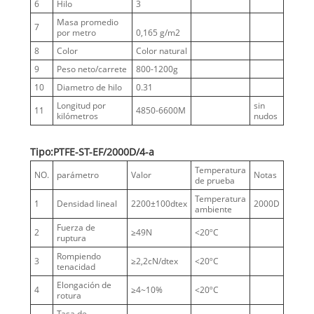
6
Hilo
3
Masa promedio
7
por metro
0,165 g/m2
8
Color
Color natural
9
Peso neto/carrete
800-1200g
10
Diametro de hilo
0.31
Longitud por
sin
11
4850-6600M
kilómetros
nudos
Tipo:PTFE-ST-EF/2000D/4-a
Temperatura
NO.
parámetro
Valor
Notas
de prueba
Temperatura
1
Densidad lineal
2200±100dtex
2000D
ambiente
Fuerza de
2
≥49N
<20ºC
ruptura
Rompiendo
3
≥2,2cN/dtex
<20ºC
tenacidad
Elongación de
4
≥4~10%
<20ºC
rotura
Tasa de