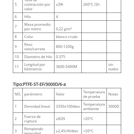
5
contracción por
≤3%
260ºC /2h
calor
6
Hilo
4
Masa promedio
7
por metro
0,22 g/m²
8
Color
blanco crudo
Peso
9
800-1200g
neto/carrete
10
Diametro de hilo
0.375
Longitud por
sin
11
3600-5400M
kilómetros
nudos
Tipo:PTFE-ST-EF/3000D/6-a
Temperatura
NO.
parámetro
Valor
Notas
de prueba
Temperatura
1
Densidad lineal
3350±100dtex
3000D
ambiente
Fuerza de
2
≥82N
<20ºC
ruptura
Rompiendo
3
≥2,45cN/dtex
<20ºC
tenacidad