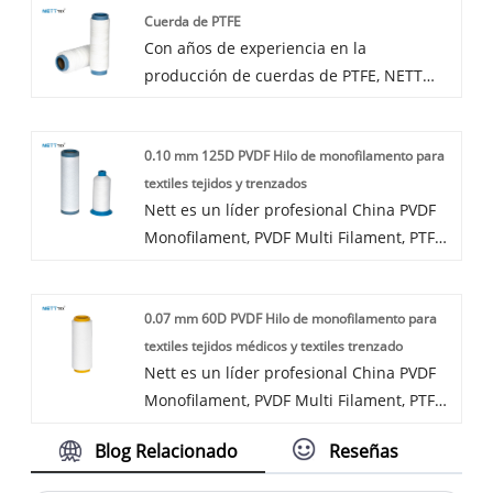
Cuerda de PTFE
alta calidad puede cumplir con muchas
Con años de experiencia en la
aplicaciones; si lo necesita, obtenga
producción de cuerdas de PTFE, NETT
nuestro servicio en línea oportuno sobre
puede suministrar una amplia gama de
la tela tejida de PTFE. Además de la lista
cuerdas de PTFE. La cuerda de PTFE de
de productos a continuación, también
0.10 mm 125D PVDF Hilo de monofilamento para
alta calidad puede cumplir con muchas
puede personalizar su propio tejido de
textiles tejidos y trenzados
aplicaciones; si lo necesita, obtenga
PTFE exclusivo según sus necesidades
Nett es un líder profesional China PVDF
nuestro servicio en línea oportuno sobre
específicas.
Monofilament, PVDF Multi Filament, PTFE
la cuerda de PTFE. Además de la lista de
Hort Hishing Fabricator con alta calidad y
productos a continuación, también
precio razonable. Bienvenido a
puede personalizar su propia cuerda de
0.07 mm 60D PVDF Hilo de monofilamento para
contactarnos.
PTFE única según sus necesidades
textiles tejidos médicos y textiles trenzado
específicas.
Nett es un líder profesional China PVDF
Monofilament, PVDF Multi Filament, PTFE
Hort Hishing Fabricator con alta calidad y
Blog Relacionado
Reseñas
precio razonable. Bienvenido a
contactarnos.