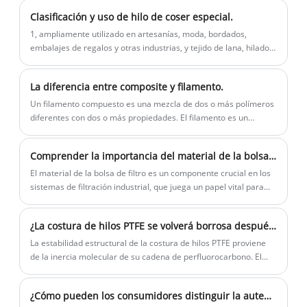
Clasificación y uso de hilo de coser especial.
1, ampliamente utilizado en artesanías, moda, bordados,
embalajes de regalos y otras industrias, y tejido de lana, hilados,
tejidos de punto, tejidos de punto por urdimbre, tejidos,
accesorios de vestir, tejidos decorativos, liberación de arena y
La diferencia entre composite y filamento.
otros productos de procesamiento, edredones, sábanas, ropa
deportiva. ;
Un filamento compuesto es una mezcla de dos o más polímeros
diferentes con dos o más propiedades. El filamento es un
material polimérico único, como poliéster, poliamida, etc. Por
tanto, la materia prima de la seda compuesta es más compleja
Comprender la importancia del material de la bolsa de filtro en la filtración industrial
que la del filamento.
El material de la bolsa de filtro es un componente crucial en los
sistemas de filtración industrial, que juega un papel vital para
garantizar la eficiencia y la efectividad del proceso de filtración.
Con una amplia gama de materiales disponibles, la selección del
¿La costura de hilos PTFE se volverá borrosa después del uso a largo plazo?
material de la bolsa de filtro derecho es esencial para lograr un
rendimiento de filtración óptimo en varios entornos industriales.
La estabilidad estructural de la costura de hilos PTFE proviene
de la inercia molecular de su cadena de perfluorocarbono. El
material se forma en un monofilamento continuo o una
estructura multifilamento a través de la extrusión de fusión.
¿Cómo pueden los consumidores distinguir la autenticidad del hilo de coser de PTFE de alta calidad del hilo de coser falso?