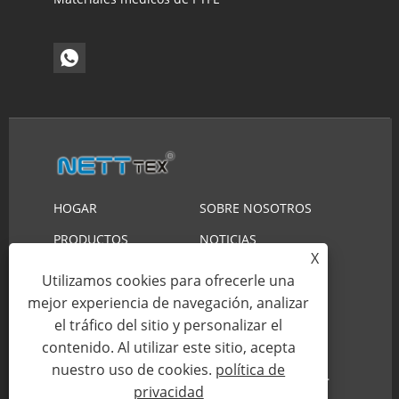
HOGAR
SOBRE NOSOTROS
PRODUCTOS
NOTICIAS
X
DESCARGAR
ENVIAR CONSULTA
Utilizamos cookies para ofrecerle una
CONTÁCTENOS
mejor experiencia de navegación, analizar
el tráfico del sitio y personalizar el
contenido. Al utilizar este sitio, acepta
Copyright © 2023 Suzhou Nett New Material
nuestro uso de cookies.
política de
Technology Co., Ltd. Reservados todos los derechos.
privacidad