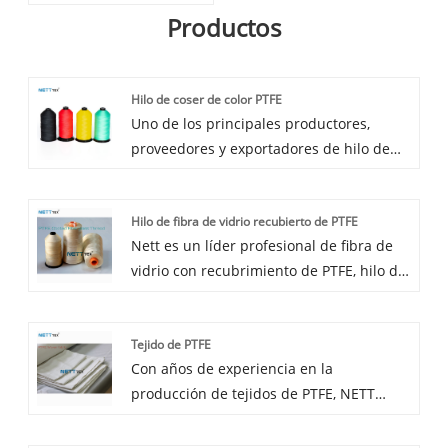
Productos
Hilo de coser de color PTFE
Uno de los principales productores,
proveedores y exportadores de hilo de
coser de color PTFE en China es NETT.
Puede comprar hilo de coser de color
Hilo de fibra de vidrio recubierto de PTFE
PTFE de nuestro fabricante con la
Nett es un líder profesional de fibra de
confianza de saber que le brindaremos el
vidrio con recubrimiento de PTFE, hilo de
mejor soporte posventa y una entrega
costura PTFE, un fabricante de filamentos
rápida.
múltiples PVDF con alta calidad y precio
Tejido de PTFE
razonable. Bienvenido a contactarnos.
Con años de experiencia en la
producción de tejidos de PTFE, NETT
puede suministrar una amplia gama de
tejidos de PTFE. La tela tejida de PTFE de