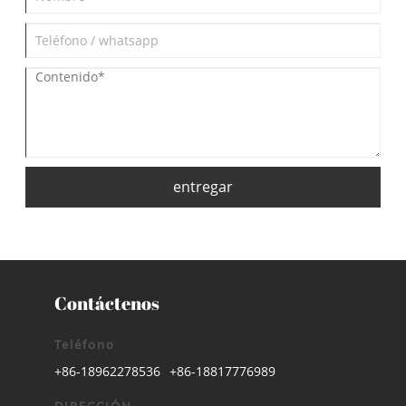
entregar
Contáctenos
Teléfono
Tel
+86-18962278536
+86-18817776989
DIRECCIÓN