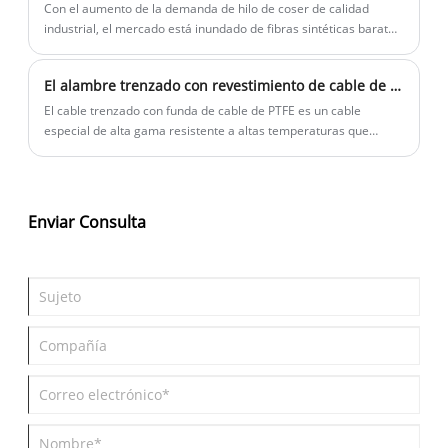
Con el aumento de la demanda de hilo de coser de calidad
industrial, el mercado está inundado de fibras sintéticas baratas
que se hacen pasar por PTFE de alta gama. Entonces, ¿cómo
podemos distinguir?
El alambre trenzado con revestimiento de cable de PTFE recibe un fuerte reconocimiento en el mercado
El cable trenzado con funda de cable de PTFE es un cable
especial de alta gama resistente a altas temperaturas que
utiliza una funda trenzada de politetrafluoroetileno (PTFE) como
capa protectora del cable (armadura).
Enviar Consulta