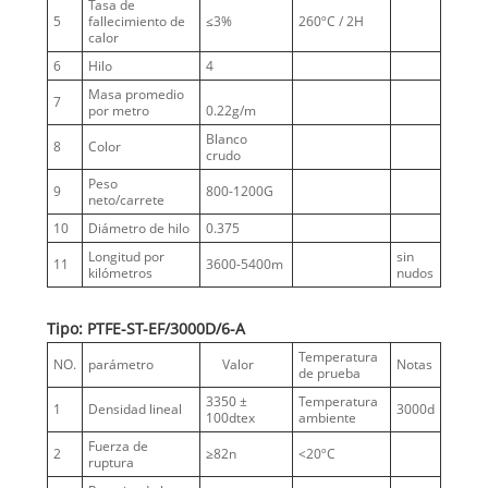
Tasa de
5
fallecimiento de
≤3%
260ºC / 2H
calor
6
Hilo
4
Masa promedio
7
por metro
0.22g/m
Blanco
8
Color
crudo
Peso
9
800-1200G
neto/carrete
10
Diámetro de hilo
0.375
Longitud por
sin
11
3600-5400m
kilómetros
nudos
Tipo: PTFE-ST-EF/3000D/6-A
Temperatura
NO.
parámetro
Valor
Notas
de prueba
3350 ±
Temperatura
1
Densidad lineal
3000d
100dtex
ambiente
Fuerza de
2
≥82n
<20ºC
ruptura