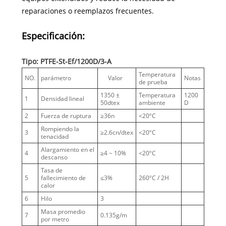
reparaciones o reemplazos frecuentes.
Especificación:
Tipo: PTFE-St-Ef/1200D/3-A
Temperatura
NO.
parámetro
Valor
Notas
de prueba
1350 ±
Temperatura
1200
1
Densidad lineal
50dtex
ambiente
D
2
Fuerza de ruptura
≥36n
<20ºC
Rompiendo la
3
≥2.6cn/dtex
<20ºC
tenacidad
Alargamiento en el
4
≥4 ~ 10%
<20ºC
descanso
Tasa de
5
fallecimiento de
≤3%
260ºC / 2H
calor
6
Hilo
3
Masa promedio
7
0.135g/m
por metro