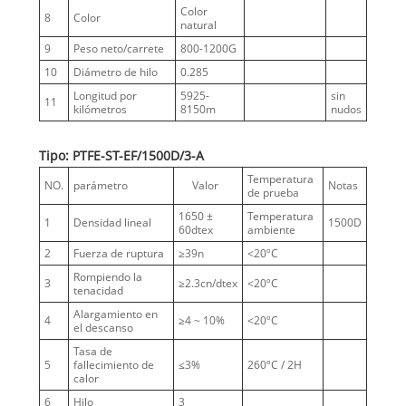
Color
8
Color
natural
9
Peso neto/carrete
800-1200G
10
Diámetro de hilo
0.285
Longitud por
5925-
sin
11
kilómetros
8150m
nudos
Tipo: PTFE-ST-EF/1500D/3-A
Temperatura
NO.
parámetro
Valor
Notas
de prueba
1650 ±
Temperatura
1
Densidad lineal
1500D
60dtex
ambiente
2
Fuerza de ruptura
≥39n
<20ºC
Rompiendo la
3
≥2.3cn/dtex
<20ºC
tenacidad
Alargamiento en
4
≥4 ~ 10%
<20ºC
el descanso
Tasa de
5
fallecimiento de
≤3%
260ºC / 2H
calor
6
Hilo
3