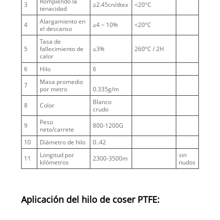
Rompiendo la
3
≥2.45cn/dtex
<20ºC
tenacidad
Alargamiento en
4
≥4 ~ 10%
<20ºC
el descanso
Tasa de
5
fallecimiento de
≤3%
260ºC / 2H
calor
6
Hilo
6
Masa promedio
7
por metro
0.335g/m
Blanco
8
Color
crudo
Peso
9
800-1200G
neto/carrete
10
Diámetro de hilo
0..42
Longitud por
sin
11
2300-3500m
kilómetros
nudos
Aplicación del hilo de coser PTFE: