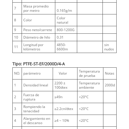
Masa promedio
7
por metro
0.165g/m
Color
8
Color
natural
9
Peso neto/carrete
800-1200G
10
Diámetro de hilo
0.31
Longitud por
4850-
sin
11
kilómetros
6600m
nudos
Tipo: PTFE-ST-EF/2000D/4-A
Temperatura
NO.
parámetro
Valor
Notas
de prueba
2200 ±
Temperatura
1
Densidad lineal
2000d
100dtex
ambiente
Fuerza de
2
≥49n
<20ºC
ruptura
Rompiendo la
3
≥2.2cn/dtex
<20ºC
tenacidad
Alargamiento en
4
≥4 ~ 10%
<20ºC
el descanso