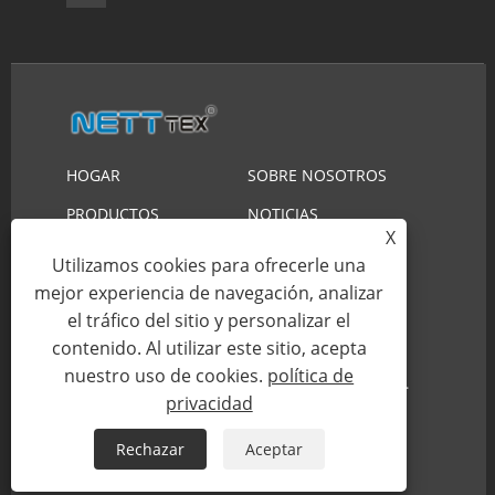
HOGAR
SOBRE NOSOTROS
PRODUCTOS
NOTICIAS
X
DESCARGAR
ENVIAR CONSULTA
Utilizamos cookies para ofrecerle una
mejor experiencia de navegación, analizar
CONTÁCTENOS
el tráfico del sitio y personalizar el
contenido. Al utilizar este sitio, acepta
Copyright © 2023 Suzhou Nett New Material
nuestro uso de cookies.
política de
Technology Co., Ltd. Reservados todos los derechos.
privacidad
Links
Sitemap
RSS
XML
Rechazar
Aceptar
política de privacidad